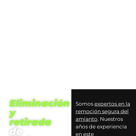
Eliminación
Somos
expertos en la
y
remoción segura del
amianto
. Nuestros
retirada
años de experiencia
de
en este