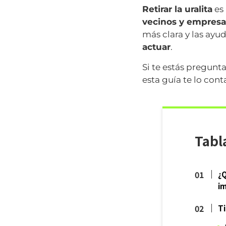
Retirar la uralita
es
vecinos y empresa
más clara y las ayu
actuar
.
Si te estás pregunt
esta guía te lo con
Tabl
¿Q
i
Ti