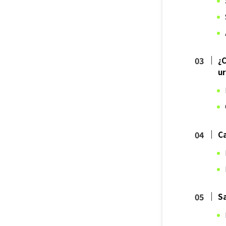
¿C
ur
Ca
Sa