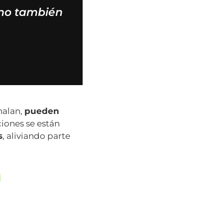
sino también
halan,
pueden
uciones se están
s
, aliviando parte
a