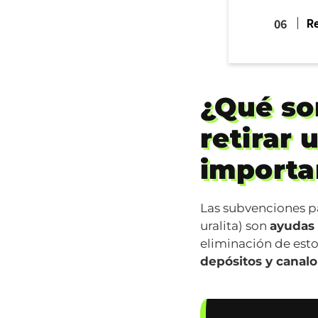
R
¿Qué so
retirar 
importa
Las subvenciones pa
uralita) son
ayudas
eliminación de est
depósitos y canalo