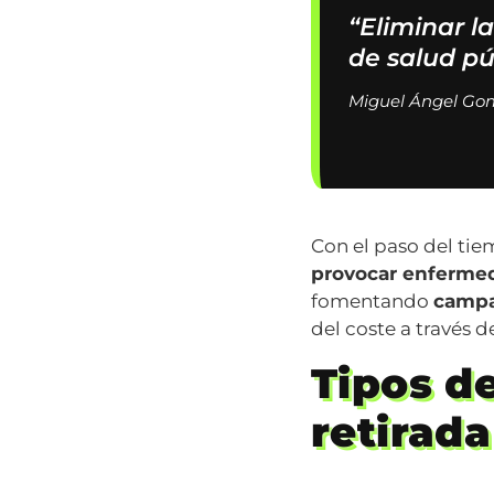
“Eliminar la
de salud pú
Miguel Ángel Gomi
Con el paso del tiem
provocar enfermed
fomentando
campa
del coste a través 
Tipos d
retirada