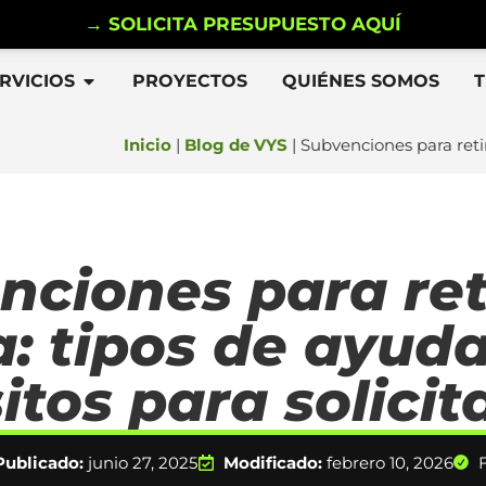
→ SOLICITA PRESUPUESTO AQUÍ
RVICIOS
PROYECTOS
QUIÉNES SOMOS
Inicio
|
Blog de VYS
|
Subvenciones para retira
nciones para ret
a: tipos de ayuda
itos para solicit
Publicado:
junio 27, 2025
Modificado:
febrero 10, 2026