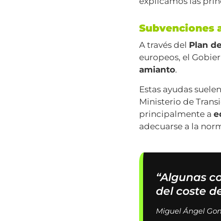
explicamos las prin
Subvenciones a
A través del
Plan de
europeos, el Gobie
amianto
.
Estas ayudas suele
Ministerio de Trans
principalmente a
e
adecuarse a la nor
“Algunas co
del coste d
Miguel Ángel Gomi