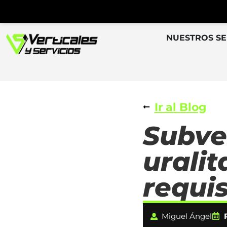
NUESTROS SE
Ir al Blog
Subve
uralit
requis
Miguel Ángel