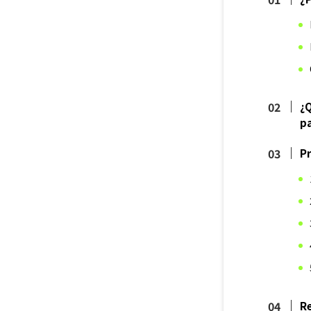
¿Q
pa
Pr
R