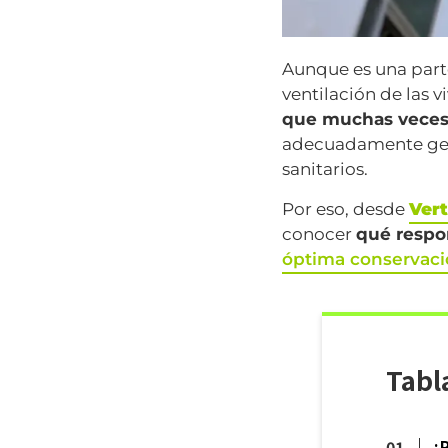
Aunque es una parte
ventilación de las v
que muchas veces 
adecuadamente gene
sanitarios.
Por eso, desde
Vert
conocer
qué respon
óptima conservació
Tabl
¿P