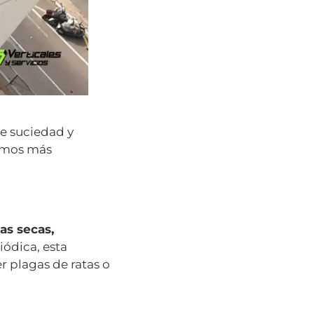
de suciedad y
vemos más
as secas,
riódica, esta
r plagas de ratas o