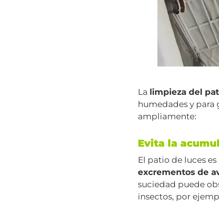
La
limpieza del pat
humedades y para ga
ampliamente:
Evita la acumu
El patio de luces e
excrementos de av
suciedad puede obst
insectos, por ejemp