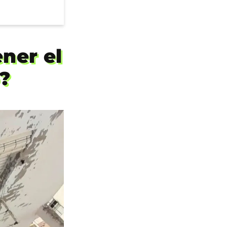
ner el
?