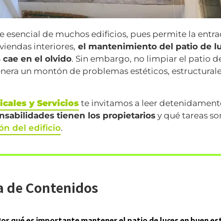
 esencial de muchos edificios, pues permite la entrad
iviendas interiores,
el mantenimiento del patio de lu
cae en el olvido
. Sin embargo, no limpiar el patio d
ra un montón de problemas estéticos, estructurales
icales y Servicios
te invitamos a leer detenidamente
sabilidades tienen los propietarios
y qué tareas so
n del edificio
.
a de Contenidos
or qué es importante mantener el patio de luces en buen e