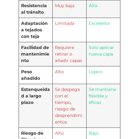
Resistencia
Muy baja
Alta
al tránsito
Adaptación
Limitada
Excelente
a tejados
con teja
Facilidad de
Requiere
Solo aplicar
mantenimie
retirar o
nueva capa
nto
añadir capas
Peso
Alto
Ligero
añadido
Estanqueida
Se despega
Se mantiene
d a largo
con el
flexible y
plazo
tiempo,
eficaz
riesgo de
desprendimi
entos
Riesgo de
Alto
Bajo