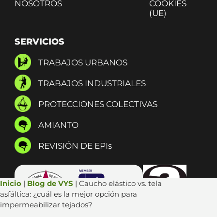
NOSOTROS
COOKIES
(UE)
SERVICIOS
TRABAJOS URBANOS
TRABAJOS INDUSTRIALES
PROTECCIONES COLECTIVAS
AMIANTO
REVISIÓN DE EPIs
Inicio
|
Blog de VYS
|
Caucho elástico vs. tela
asfáltica: ¿cuál es la mejor opción para
impermeabilizar tejados?
→ SOLICITA PRESUPUESTO AQUÍ