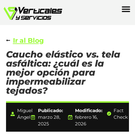
Ir al Blog
Caucho elástico vs. tela
asfáltica: ¿cuál es la
mejor opción para
impermeabilizar
tejados?
Miguel
Publicado:
Modificado:
Fact
Ángel
marzo 28,
febrero 16,
Check
2025
2026