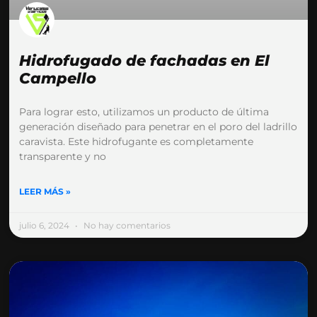
Hidrofugado de fachadas en El
Campello
Para lograr esto, utilizamos un producto de última
generación diseñado para penetrar en el poro del ladrillo
caravista. Este hidrofugante es completamente
transparente y no
LEER MÁS »
julio 6, 2024
No hay comentarios