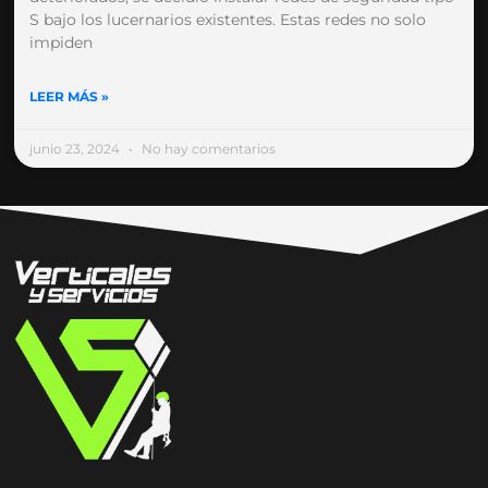
S bajo los lucernarios existentes. Estas redes no solo
impiden
LEER MÁS »
junio 23, 2024
No hay comentarios